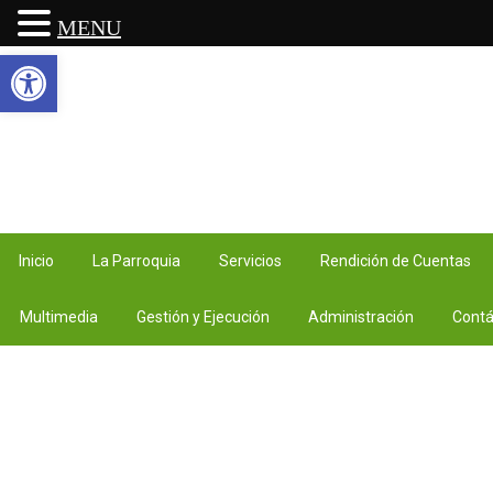
MENU
Abrir barra de herramientas
Inicio
La Parroquia
Servicios
Rendición de Cuentas
Multimedia
Gestión y Ejecución
Administración
Contá